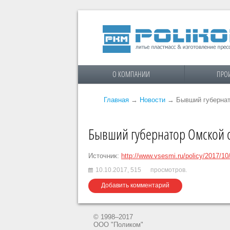
О КОМПАНИИ
ПРО
Главная
→
Новости
→
Бывший губернат
Бывший губернатор Омской об
Источник:
http://www.vsesmi.ru/policy/2017/10
10.10.2017,
515
просмотров.
Добавить комментарий
© 1998–2017
ООО "Поликом"