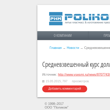
О КОМПАНИИ
ПРО
Главная
→
Новости
→
Средневзвешенны
Средневзвешенный курс долл
Источник:
http://www.vsesmi.ru/news/8707743/
15.05.2015,
797
просмотров.
Добавить комментарий
© 1998–2017
ООО "Поликом"