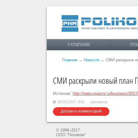
О КОМПАНИИ
ПРО
Главная
→
Новости
→
СМИ раскрыли но
СМИ раскрыли новый план П
Источник:
http://www.vsesmi.ru/business/2017
18.03.2017,
601
просмотр.
Добавить комментарий
© 1998–2017
ООО "Поликом"