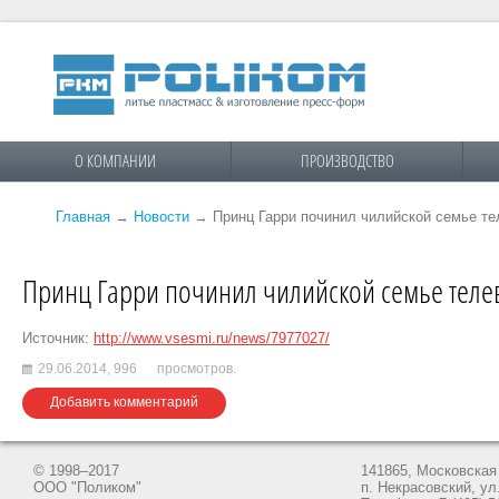
О КОМПАНИИ
ПРОИЗВОДСТВО
Главная
→
Новости
→
Принц Гарри починил чилийской семье те
Принц Гарри починил чилийской семье телев
Источник:
http://www.vsesmi.ru/news/7977027/
29.06.2014,
996
просмотров.
Добавить комментарий
© 1998–2017
141865, Московская 
ООО "Поликом"
п. Некрасовский, ул