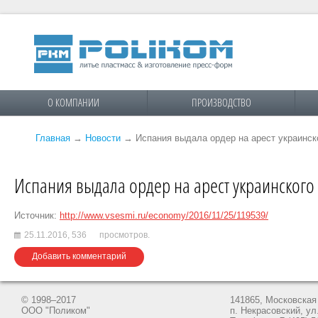
О КОМПАНИИ
ПРОИЗВОДСТВО
Главная
→
Новости
→
Испания выдала ордер на арест украинс
Испания выдала ордер на арест украинског
Источник:
http://www.vsesmi.ru/economy/2016/11/25/119539/
25.11.2016,
536
просмотров.
Добавить комментарий
© 1998–2017
141865, Московская 
ООО "Поликом"
п. Некрасовский, ул