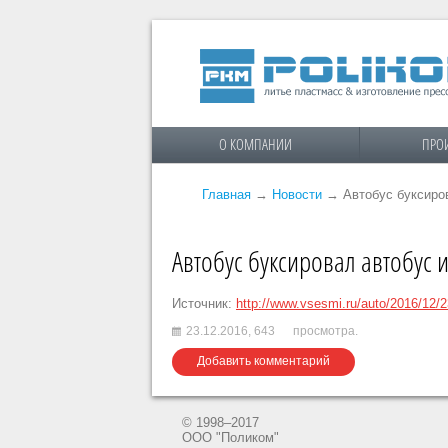
О КОМПАНИИ
ПРО
Главная
→
Новости
→
Автобус буксиров
Автобус буксировал автобус и
Источник:
http://www.vsesmi.ru/auto/2016/12/
23.12.2016,
643
просмотра.
Добавить комментарий
© 1998–2017
ООО "Поликом"