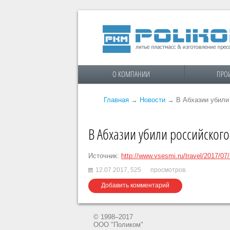
О КОМПАНИИ
ПРО
Главная
→
Новости
→
В Абхазии убили
В Абхазии убили российского
Источник:
http://www.vsesmi.ru/travel/2017/07
12.07.2017,
525
просмотров.
Добавить комментарий
© 1998–2017
ООО "Поликом"