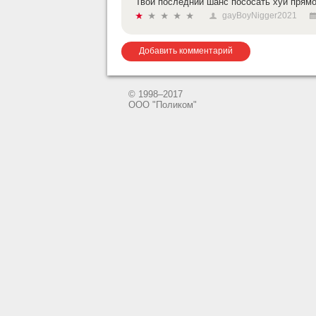
Твой последний шанс пососать хуй прямо с
gayBoyNigger2021
Добавить комментарий
© 1998–2017
ООО "Поликом"